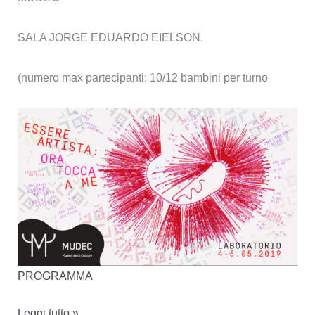
SALA JORGE EDUARDO EIELSON.
(numero max partecipanti: 10/12 bambini per turno
PROGRAMMA
4
Leggi tutto »