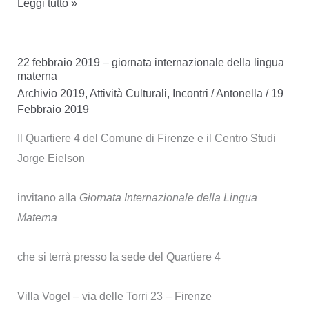
27
Leggi tutto »
marzo
2019
22 febbraio 2019 – giornata internazionale della lingua
–
materna
Narrazioni
Archivio 2019
,
Attività Culturali
,
Incontri
/
Antonella
/
19
ecologiche
Febbraio 2019
Il Quartiere 4 del Comune di Firenze e il Centro Studi
Jorge Eielson
invitano alla
Giornata Internazionale della Lingua
Materna
che si terrà presso la sede del Quartiere 4
Villa Vogel – via delle Torri 23 – Firenze