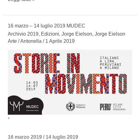
–
5
16 marzo – 14 luglio 2019 MUDEC
maggio
Archivio 2019
,
Edizioni
,
Jorge Eielson
,
Jorge Eielson
2019
Arte
/
Antonella
/
1 Aprile 2019
MUDEC
Ora
tocca
a
me
*
16 marzo 2019 / 14 luglio 2019