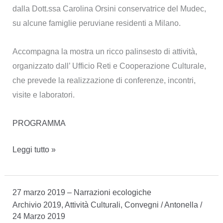
dalla Dott.ssa Carolina Orsini conservatrice del Mudec,
su alcune famiglie peruviane residenti a Milano.
Accompagna la mostra un ricco palinsesto di attività,
organizzato dall’ Ufficio Reti e Cooperazione Culturale,
che prevede la realizzazione di conferenze, incontri,
visite e laboratori.
PROGRAMMA
16
Leggi tutto »
marzo
–
27 marzo 2019 – Narrazioni ecologiche
14
Archivio 2019
,
Attività Culturali
,
Convegni
/
Antonella
/
luglio
24 Marzo 2019
2019