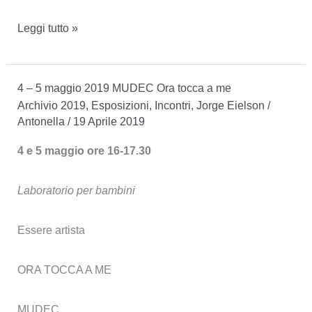
2-
Leggi tutto »
3
ottobre
4 – 5 maggio 2019 MUDEC Ora tocca a me
2019
Archivio 2019
,
Esposizioni
,
Incontri
,
Jorge Eielson
/
–
Antonella
/
19 Aprile 2019
ATTRAVERSAMENTI
4 e 5 maggio ore 16-17.30
Laboratorio per bambini
Essere artista
ORA TOCCA A ME
MUDEC