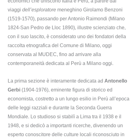
economici
che uniscono Italia e Perù, a partire dai
viaggi
dell’esploratore
meneghino Girolamo Benzoni
(1519-1570), passando per Antonio Raimondi (Milano
1824-San Pedro de Lloc 1890), illustre scienziato che,
con il suo lascito, è considerato uno dei fondatori della
raccolta etnografica del Comune di Milano, oggi
conservata al MUDEC, fino ad arrivare alla
contemporaneità dedicata al Perù a Milano oggi.
La prima sezione è interamente dedicata ad
Antonello
Gerbi
(1904-1976), eminente figura di storico ed
economista, costretto a un lungo esilio in Perù all’epoca
delle leggi razziali e durante la Seconda Guerra
Mondiale. Lo studioso si stabilì a Lima tra il 1938 e il
1948, e si dedicò a importanti ricerche, divenendo un
esperto conoscitore delle culture locali riconosciuto in