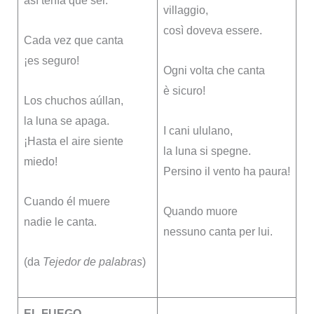
así tenía que ser.
villaggio,
così doveva essere.
Cada vez que canta
¡es seguro!
Ogni volta che canta
è sicuro!
Los chuchos aúllan,
la luna se apaga.
I cani ululano,
¡Hasta el aire siente
la luna si spegne.
miedo!
Persino il vento ha paura!
Cuando él muere
Quando muore
nadie le canta.
nessuno canta per lui.
(da
Tejedor de palabras
)
EL FUEGO