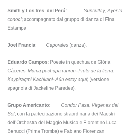
Smith y Los tres del Perú:
Suncullay
,
Ayer la
conocí
; accompagnato dal gruppo di danza di Fina
Estampa
Joel Francia
:
Caporales
(danza).
Eduardo Campos
: Poesie in quechua de Glória
Cáceres,
Mama pachapa runrun
–
Fruto de la tierra
,
Kaypiraqmi Kachkani- Aún estoy aquí
; (versione
spagnola di Jackeline Paredes).
Grupo Americanto
:
Condor Pasa
,
Vírgenes del
Sol
; con la partecipazione straordinaria dei Maestri
dell’Orchestra del Maggio Musicale Fiorentino Luca
Benucci (Prima Tromba) e Fabiano Fiorenzani