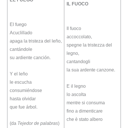
IL FUOCO
El fuego
Il fuoco
Acuclillado
accoccolato,
apaga la tristeza del leño,
spegne la tristezza del
cantándole
legno,
su ardiente canción.
cantandogli
la sua ardente canzone.
Y el leño
le escucha
E il legno
consumiéndose
lo ascolta
hasta olvidar
mentre si consuma
que fue árbol.
fino a dimenticare
che è stato albero
(da
Tejedor de palabras
)