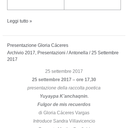
28
Leggi tutto »
gennaio
2019
Presentazione Gloria Cáceres
–
Archivio 2017
,
Presentazioni
/
Antonella
/
25 Settembre
Lutto
2017
per
Humberto
25 settembre 2017
Ak’abal
25 settembre 2017 – ore 17,30
presentazione della raccolta poetica
Yuyaypa K’anchaqnin.
Fulgor de mis recuerdos
di Gloria Cáceres Vargas
Introduce
Sandra Villavicencio