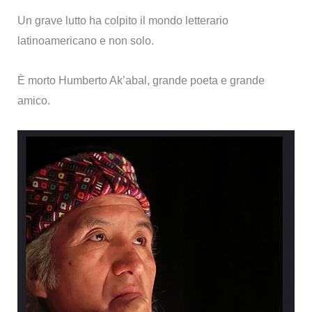
della
Un grave lutto ha colpito il mondo letterario
lingua
latinoamericano e non solo.
materna
È morto Humberto Ak’abal, grande poeta e grande
amico.