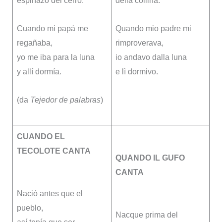
espinazo del cerro.
della collina.
Cuando mi papá me
Quando mio padre mi
regañaba,
rimproverava,
yo me iba para la luna
io andavo dalla luna
y allí dormía.
e lì dormivo.
(da
Tejedor de palabras
)
CUANDO EL
TECOLOTE CANTA
QUANDO IL GUFO
CANTA
Nació antes que el
pueblo,
Nacque prima del