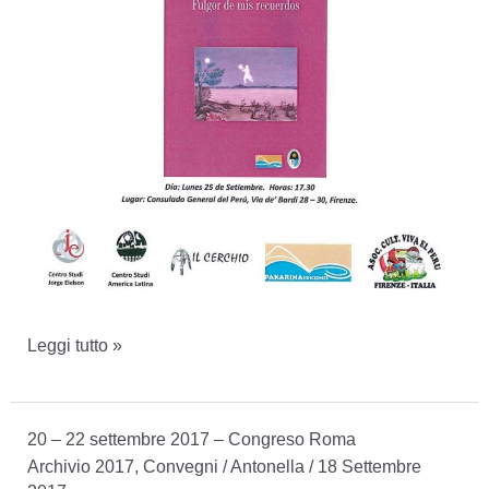
Presentazione
Leggi tutto »
Gloria
Cáceres
20 – 22 settembre 2017 – Congreso Roma
Archivio 2017
,
Convegni
/
Antonella
/
18 Settembre