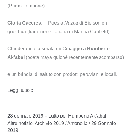
(PrimoTrombone).
Gloria Cáceres
: Poesía
Nazca
di Eielson en
quechua (traduzione italiana di Martha Canfield).
Chiuderanno la serata un Omaggio a
Humberto
Ak’abal
(poeta maya quiché recentemente scomparso)
e un brindisi di saluto con prodotti peruviani e locali.
22
Leggi tutto »
febbraio
2019
28 gennaio 2019 – Lutto per Humberto Ak’abal
–
Altre notizie
,
Archivio 2019
/
Antonella
/
29 Gennaio
giornata
2019
internazionale