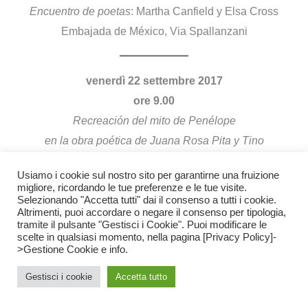
Encuentro de poetas
: Martha Canfield y Elsa Cross
Embajada de México, Via Spallanzani
venerdì 22 settembre 2017
ore 9.00
Recreación del mito de Penélope
en la obra poética de Juana Rosa Pita y Tino
Villanueva
Usiamo i cookie sul nostro sito per garantirne una fruizione
Martha Canfield – Università di Firenze (Italia)
migliore, ricordando le tue preferenze e le tue visite.
Selezionando "Accetta tutti" dai il consenso a tutti i cookie.
Altrimenti, puoi accordare o negare il consenso per tipologia,
tramite il pulsante "Gestisci i Cookie". Puoi modificare le
scelte in qualsiasi momento, nella pagina [Privacy Policy]-
>Gestione Cookie e info.
Gestisci i cookie
Accetta tutto