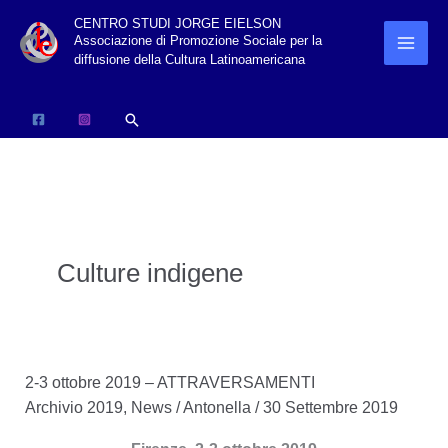
Vai
CENTRO STUDI JORGE EIELSON
Associazione di Promozione Sociale per la
al
diffusione della Cultura Latinoamericana
contenuto
Cerca
Culture indigene
2-3 ottobre 2019 – ATTRAVERSAMENTI
Archivio 2019
,
News
/
Antonella
/
30 Settembre 2019