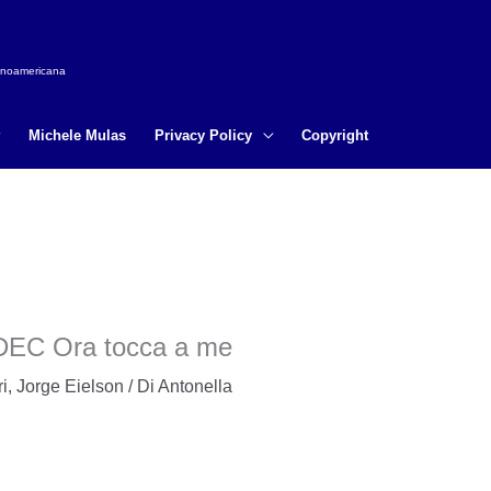
tinoamericana
Michele Mulas
Privacy Policy
Copyright
DEC Ora tocca a me
ri
,
Jorge Eielson
/ Di
Antonella