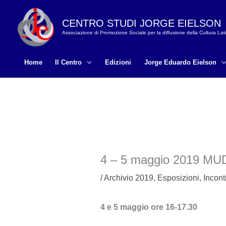
Vai
al
CENTRO STUDI JORGE EIELSON
Associazione di Promozione Sociale per la diffusione della Cultura La
contenuto
Home
Il Centro
Edizioni
Jorge Eduardo Eielson
4 – 5 maggio 2019 MU
/
Archivio 2019
,
Esposizioni
,
Incont
4 e 5 maggio ore 16-17.30