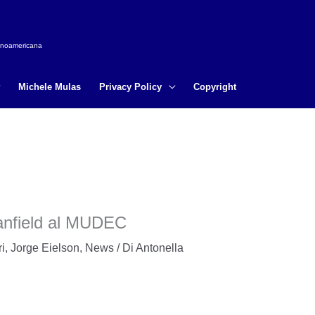
tinoamericana
Michele Mulas
Privacy Policy
Copyright
anfield al MUDEC
ri
,
Jorge Eielson
,
News
/ Di
Antonella