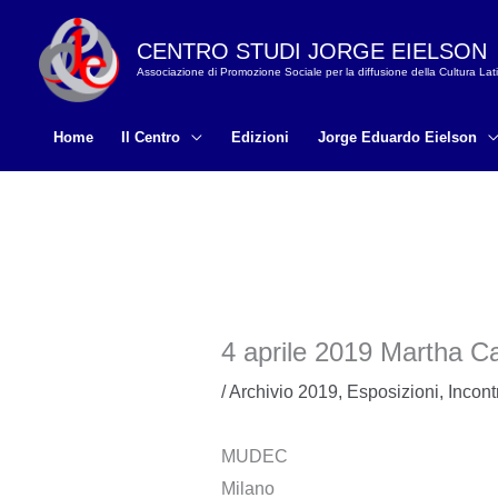
Vai
al
CENTRO STUDI JORGE EIELSON
Associazione di Promozione Sociale per la diffusione della Cultura La
contenuto
Home
Il Centro
Edizioni
Jorge Eduardo Eielson
4 aprile 2019 Martha C
/
Archivio 2019
,
Esposizioni
,
Incont
MUDEC
Milano