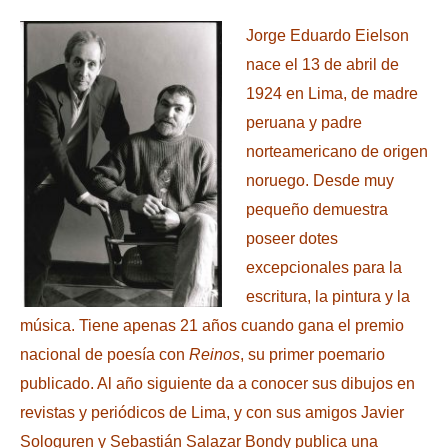
Jorge Eduardo Eielson
nace el 13 de abril de
1924 en Lima, de madre
peruana y padre
norteamericano de origen
noruego. Desde muy
pequeño demuestra
poseer dotes
excepcionales para la
escritura, la pintura y la
música. Tiene apenas 21 años cuando gana el premio
nacional de poesía con
Reinos
, su primer poemario
publicado. Al año siguiente da a conocer sus dibujos en
revistas y periódicos de Lima, y con sus amigos Javier
Sologuren y Sebastián Salazar Bondy publica una