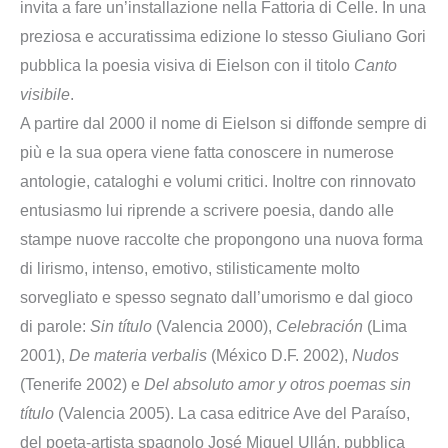
invita a fare un’installazione nella Fattoria di Celle. In una
preziosa e accuratissima edizione lo stesso Giuliano Gori
pubblica la poesia visiva di Eielson con il titolo
Canto
visibile
.
A partire dal 2000 il nome di Eielson si diffonde sempre di
più e la sua opera viene fatta conoscere in numerose
antologie, cataloghi e volumi critici. Inoltre con rinnovato
entusiasmo lui riprende a scrivere poesia, dando alle
stampe nuove raccolte che propongono una nuova forma
di lirismo, intenso, emotivo, stilisticamente molto
sorvegliato e spesso segnato dall’umorismo e dal gioco
di parole:
Sin título
(Valencia 2000),
Celebración
(Lima
2001),
De materia verbalis
(México D.F. 2002),
Nudos
(Tenerife 2002) e
Del absoluto amor y otros poemas sin
título
(Valencia 2005). La casa editrice Ave del Paraíso,
del poeta-artista spagnolo José Miguel Ullán, pubblica