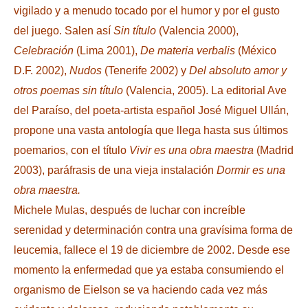
vigilado y a menudo tocado por el humor y por el gusto
del juego. Salen así
Sin título
(Valencia 2000),
Celebración
(Lima 2001),
De materia verbalis
(México
D.F. 2002),
Nudos
(Tenerife 2002) y
Del absoluto amor y
otros poemas sin título
(Valencia, 2005). La editorial Ave
del Paraíso, del poeta-artista español José Miguel Ullán,
propone una vasta antología que llega hasta sus últimos
poemarios, con el título
Vivir es una obra maestra
(Madrid
2003), paráfrasis de una vieja instalación
Dormir es una
obra maestra.
Michele Mulas, después de luchar con increíble
serenidad y determinación contra una gravísima forma de
leucemia, fallece el 19 de diciembre de 2002. Desde ese
momento la enfermedad que ya estaba consumiendo el
organismo de Eielson se va haciendo cada vez más