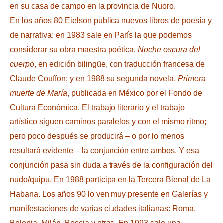
en su casa de campo en la provincia de Nuoro.
En los años 80 Eielson publica nuevos libros de poesía y
de narrativa: en 1983 sale en París la que podemos
considerar su obra maestra poética,
Noche oscura del
cuerpo
, en edición bilingüe, con traducción francesa de
Claude Couffon; y en 1988 su segunda novela,
Primera
muerte de María
, publicada en México por el Fondo de
Cultura Económica. El trabajo literario y el trabajo
artístico siguen caminos paralelos y con el mismo ritmo;
pero poco después se producirá – o por lo menos
resultará evidente – la conjunción entre ambos. Y esa
conjunción pasa sin duda a través de la configuración del
nudo/quipu. En 1988 participa en la Tercera Bienal de La
Habana. Los años 90 lo ven muy presente en Galerías y
manifestaciones de varias ciudades italianas: Roma,
Bolonia, Milán, Bescia y otras. En 1993 sale una