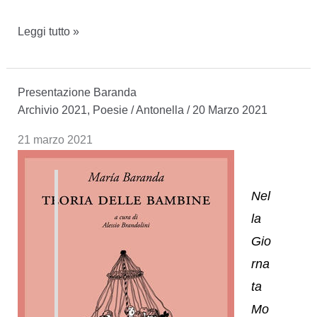
Mitad
Leggi tutto »
ceniza
mitad
Presentazione Baranda
latido
Archivio 2021
,
Poesie
/
Antonella
/
20 Marzo 2021
–
Premio
21 marzo 2021
Luces
2020
Nel
la
Gio
rna
ta
Mo