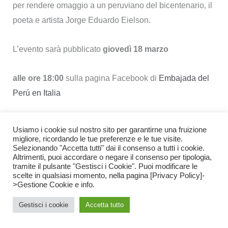
per rendere omaggio a un peruviano del bicentenario, il
poeta e artista Jorge Eduardo Eielson.
L’evento sarà pubblicato
giovedì 18 marzo
alle ore 18:00
sulla pagina Facebook di
Embajada del
Perú en Italia
alle ore 18.30
sulla pagina Facebook del
Centro Studi
Usiamo i cookie sul nostro sito per garantirne una fruizione
Jorge Eielson
migliore, ricordando le tue preferenze e le tue visite.
Selezionando "Accetta tutti" dai il consenso a tutti i cookie.
Altrimenti, puoi accordare o negare il consenso per tipologia,
tramite il pulsante "Gestisci i Cookie". Puoi modificare le
scelte in qualsiasi momento, nella pagina [Privacy Policy]-
>Gestione Cookie e info.
Gestisci i cookie
Accetta tutto