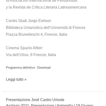
la Asociación Internacional de Peruanistas
y la Revista de Crítica Literaria Latinoamericana
Centro Studi Jorge Eielson
Biblioteca Umanistica dell’Università di Firenze
Piazza Brunelleschi 4, Firenze, Italia
Cinema Spazio Alfieri
Via dell’Ulivo, 8 Firenze, Italia
Programma definitivo
Download
X
Leggi tutto »
Congreso
Peruanistas
Presentazione José Castro Urioste
Archivio 2021
,
Presentazioni
/
Antonella
/
19 Giugno