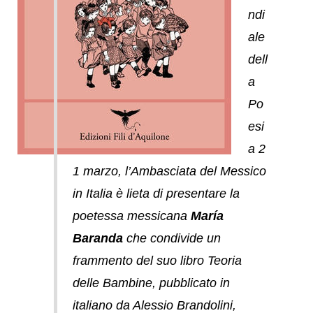
ndi
ale
dell
a
Po
esi
a 2
1 marzo, l’Ambasciata del Messico
in Italia è lieta di presentare la
poetessa messicana
María
Baranda
che condivide un
frammento del suo libro
Teoria
delle Bambine
, pubblicato in
italiano da Alessio Brandolini,