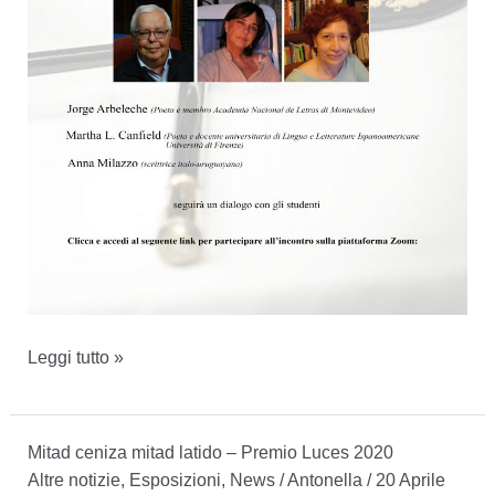
28
Leggi tutto »
maggio
2021
Mitad ceniza mitad latido – Premio Luces 2020
–
Altre notizie
,
Esposizioni
,
News
/
Antonella
/
20 Aprile
La