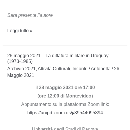
Sarà presente l’autore
Presentazione
Leggi tutto »
José
Castro
28 maggio 2021 – La dittatura militare in Uruguay
Urioste
(1973-1985)
Archivio 2021
,
Attività Culturali
,
Incontri
/
Antonella
/
26
Maggio 2021
il 28 maggio 2021 ore 17:00
(ore 12:00 di Montevideo)
Appuntamento sulla piattaforma Zoom link:
https://unipd.zoom.us/j/89544095894
Università degli Studi di Padova