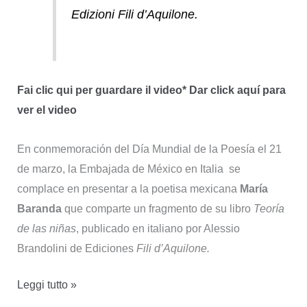
Edizioni Fili d’Aquilone.
Fai clic qui per guardare il video* Dar click aquí para
ver el video
En conmemoración del Día Mundial de la Poesía el 21
de marzo, la Embajada de México en Italia se
complace en presentar a la poetisa mexicana
María
Baranda
que comparte un fragmento de su libro
Teoría
de las niñas
, publicado en italiano por Alessio
Brandolini de Ediciones
Fili d’Aquilone.
Presentazione
Leggi tutto »
Baranda