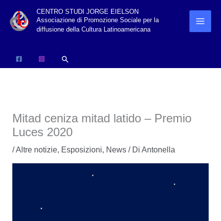
Vai
CENTRO STUDI JORGE EIELSON
Associazione di Promozione Sociale per la
al
diffusione della Cultura Latinoamericana
contenuto
Cerca
Mitad ceniza mitad latido – Premio
Luces 2020
/
Altre notizie
,
Esposizioni
,
News
/ Di
Antonella