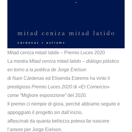
Mitad ceniza mitad latido – Premio Luces 2020
La mostra
Mitad ceniza mitad latido – diálogo plástico
en torno a la poética de Jorge Eielson
di Nani Cárdenas ed Elisenda Estrems ha vinto il
prestigioso
Premio Luces 2020
di «El Comercio»
come “Migliore esposizione” del 2020.
Il premio ci riempie di gioia, perché abbiamo seguito e
appoggiato il progetto sin dall’inizio,
affascinati da quanta bellezza poteva far nascere
l’amore per Jorge Eielson.