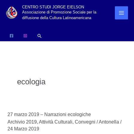
Vai
CENTRO STUDI JORGE EIELSON
Associazione di Promozione Sociale per la
al
diffusione della Cultura Latinoamericana
contenuto
Cerca
ecologia
27 marzo 2019 – Narrazioni ecologiche
Archivio 2019
,
Attività Culturali
,
Convegni
/
Antonella
/
24 Marzo 2019