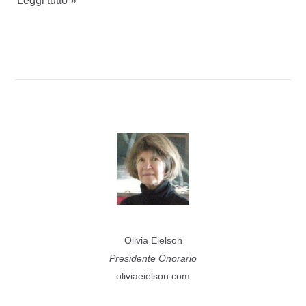
Leggi tutto »
marzo
2019
–
Narrazioni
ecologiche
Olivia Eielson
Presidente Onorario
oliviaeielson.com