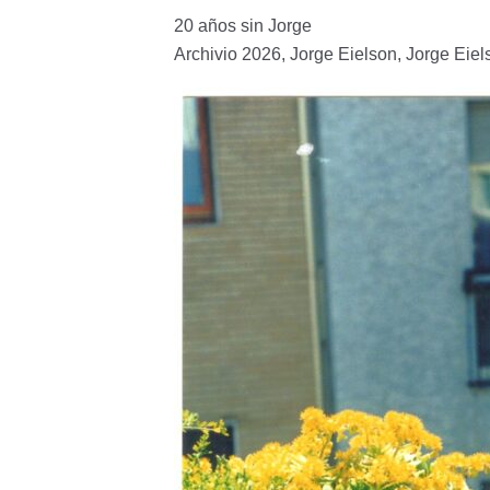
Canfield
20 años sin Jorge
Archivio 2026
,
Jorge Eielson
,
Jorge Eiel