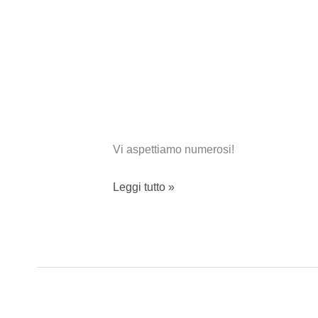
Vi aspettiamo numerosi!
Presentación
Leggi tutto »
de
Luna
de
día
de
Martha