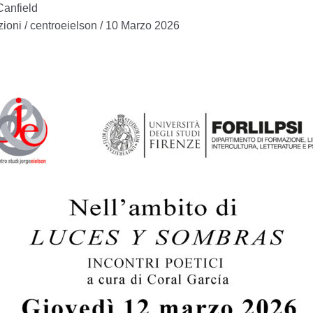
Canfield
zioni
/
centroeielson
/
10 Marzo 2026