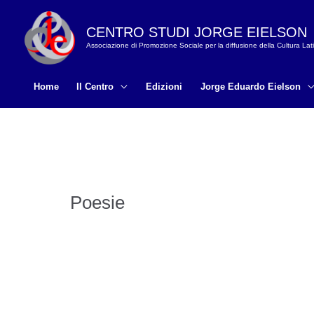
Vai
al
CENTRO STUDI JORGE EIELSON
Associazione di Promozione Sociale per la diffusione della Cultura La
contenuto
Home
Il Centro
Edizioni
Jorge Eduardo Eielson
Poesie