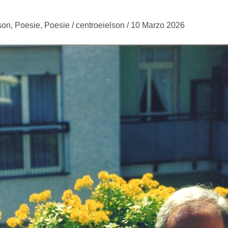
son
,
Poesie
,
Poesie
/
centroeielson
/
10 Marzo 2026