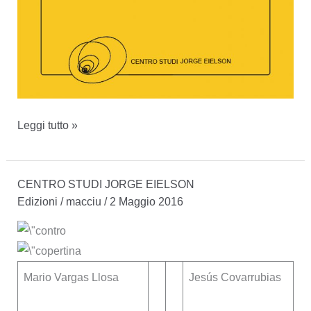
Contro
Leggi tutto »
vento
e
CENTRO STUDI JORGE EIELSON
marea,
Edizioni
/
macciu
/
2 Maggio 2016
vol.
V(1964-
1988)
Mario Vargas Llosa
Jesús Covarrubias