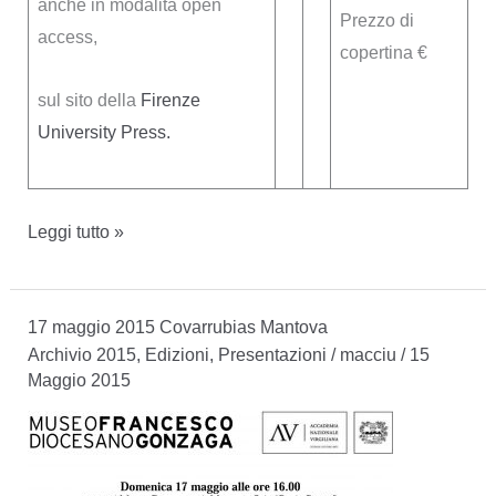
anche in modalità open
Prezzo di
access,
copertina €
sul sito della
Firenze
University Press.
CENTRO
Leggi tutto »
STUDI
JORGE
17 maggio 2015 Covarrubias Mantova
EIELSON
Archivio 2015
,
Edizioni
,
Presentazioni
/
macciu
/
15
Maggio 2015