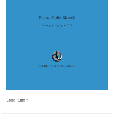
Eielson
Leggi tutto »
artista