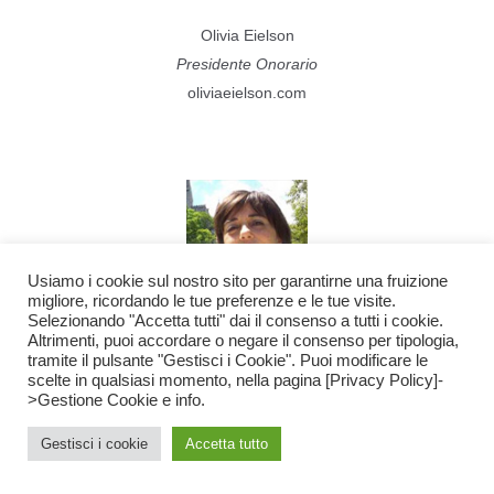
Olivia Eielson
Presidente Onorario
oliviaeielson.com
Usiamo i cookie sul nostro sito per garantirne una fruizione
migliore, ricordando le tue preferenze e le tue visite.
Selezionando "Accetta tutti" dai il consenso a tutti i cookie.
Altrimenti, puoi accordare o negare il consenso per tipologia,
Martha Canfield
tramite il pulsante "Gestisci i Cookie". Puoi modificare le
scelte in qualsiasi momento, nella pagina [Privacy Policy]-
Presidente del Centro
>Gestione Cookie e info.
marthacanfield.it
Gestisci i cookie
Accetta tutto