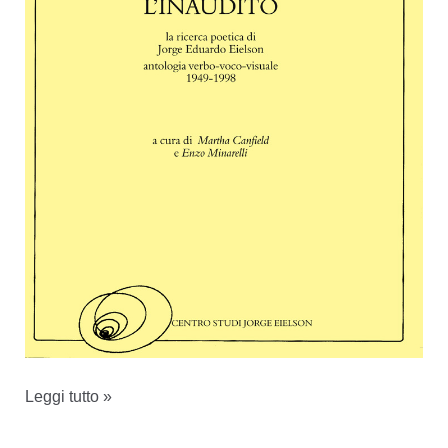
Esplorare
Leggi tutto »
l’invisibile-