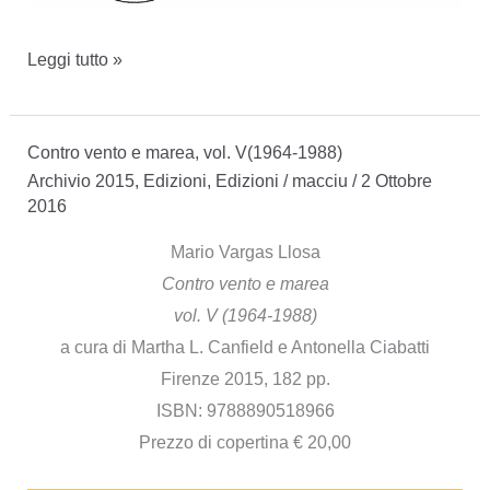
L’uomo
Leggi tutto »
dal
guanto
Contro vento e marea, vol. V(1964-1988)
–
Archivio 2015
,
Edizioni
,
Edizioni
/
macciu
/
2 Ottobre
Storie
2016
shakespeariane
Mario Vargas Llosa
Contro vento e marea
vol. V (1964-1988)
a cura di Martha L. Canfield e Antonella Ciabatti
Firenze 2015, 182 pp.
ISBN: 9788890518966
Prezzo di copertina € 20,00