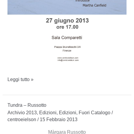
27
Leggi tutto »
giugno
2013
Tundra – Russotto
TUNDRA
Archivio 2013
,
Edizioni
,
Edizioni
,
Fuori Catalogo
/
centroeielson
/
15 Febbraio 2013
Màrgara Russotto