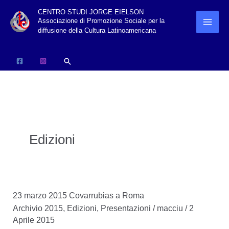
Vai
CENTRO STUDI JORGE EIELSON
Associazione di Promozione Sociale per la
al
diffusione della Cultura Latinoamericana
contenuto
Cerca
Edizioni
23 marzo 2015 Covarrubias a Roma
Archivio 2015
,
Edizioni
,
Presentazioni
/
macciu
/
2
Aprile 2015