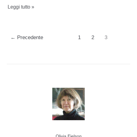
Tundra
Leggi tutto »
–
Russotto
←
Precedente
1
2
3
Olivia Eielson