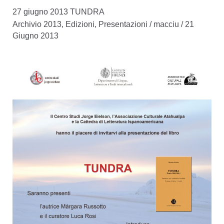
27 giugno 2013 TUNDRA
Covarrubias
Archivio 2013
,
Edizioni
,
Presentazioni
/
macciu
/
21
a
Giugno 2013
Roma