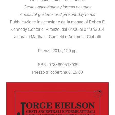
Gestos ancestrales y formas actuales
Ancestral gestures and present-day forms
Pubblicazione in occasione della mostra al Robert F.
Kennedy Center di Firenze, dal 04/06 al 04/07/2014
a cura di Martha L. Canfield e Antonella Ciabatti
Firenze 2014, 120 pp.
ISBN: 9788890518935
Prezzo di copertina €. 15,00