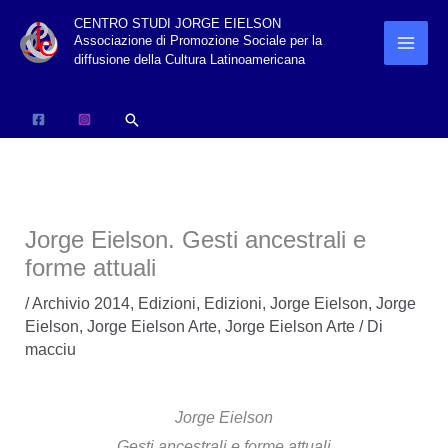
Vai
CENTRO STUDI JORGE EIELSON
Associazione di Promozione Sociale per la
al
diffusione della Cultura Latinoamericana
contenuto
Cerca
Jorge Eielson. Gesti ancestrali e
forme attuali
/
Archivio 2014
,
Edizioni
,
Edizioni
,
Jorge Eielson
,
Jorge
Eielson
,
Jorge Eielson Arte
,
Jorge Eielson Arte
/ Di
macciu
Jorge Eielson
Gesti ancestrali e forme attuali