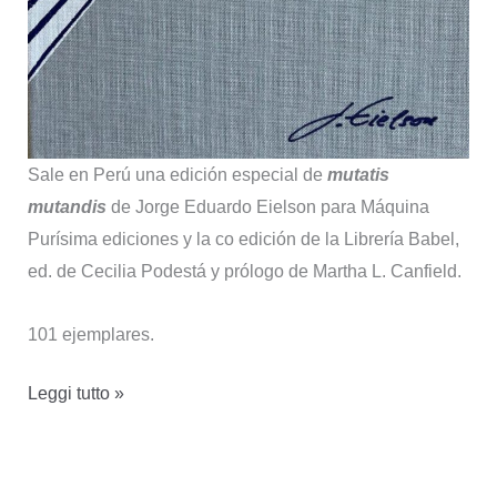
Sale en Perú una edición especial de
mutatis
mutandis
de Jorge Eduardo Eielson para Máquina
Purísima ediciones y la co edición de la Librería Babel,
ed. de Cecilia Podestá y prólogo de Martha L. Canfield.
101 ejemplares.
mutatis
Leggi tutto »
mutandis
de
Eielson