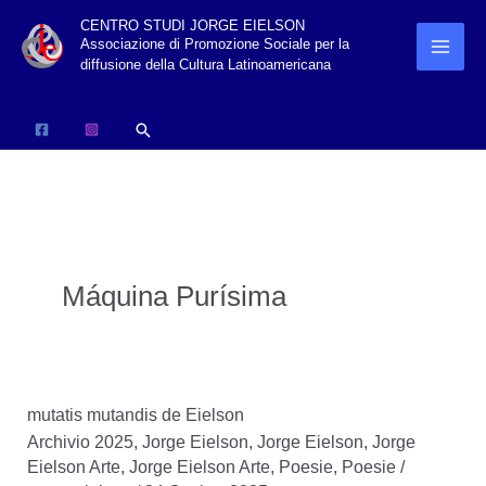
Vai
CENTRO STUDI JORGE EIELSON
Associazione di Promozione Sociale per la
al
diffusione della Cultura Latinoamericana
contenuto
Cerca
Máquina Purísima
mutatis mutandis de Eielson
Archivio 2025
,
Jorge Eielson
,
Jorge Eielson
,
Jorge
Eielson Arte
,
Jorge Eielson Arte
,
Poesie
,
Poesie
/