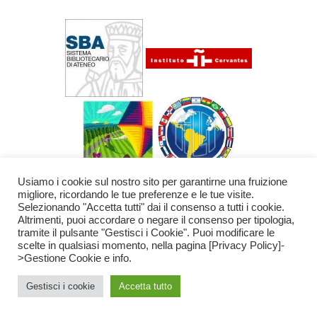
Usiamo i cookie sul nostro sito per garantirne una fruizione
migliore, ricordando le tue preferenze e le tue visite.
Selezionando "Accetta tutti" dai il consenso a tutti i cookie.
Altrimenti, puoi accordare o negare il consenso per tipologia,
tramite il pulsante "Gestisci i Cookie". Puoi modificare le
scelte in qualsiasi momento, nella pagina [Privacy Policy]-
Copyright © 2026 Centro Studi Jorge Eielson
>Gestione Cookie e info.
Sede operativa: Piazza Brunelleschi 4 50121 Firenze
Tel.: +39 347
5355504 Mail: info@centroeielson.com
Gestisci i cookie
Accetta tutto
Powered by Giovanni Volante su tema Astra https://wpastra.com/