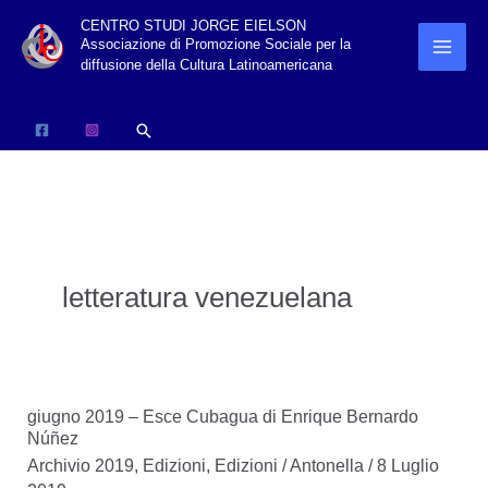
Vai
CENTRO STUDI JORGE EIELSON
Associazione di Promozione Sociale per la
al
diffusione della Cultura Latinoamericana
contenuto
Cerca
letteratura venezuelana
giugno 2019 – Esce Cubagua di Enrique Bernardo
Núñez
Archivio 2019
,
Edizioni
,
Edizioni
/
Antonella
/
8 Luglio