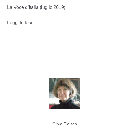
La Voce d’Italia (luglio 2019)
giugno
Leggi tutto »
2019
–
Esce
Cubagua
di
Enrique
Bernardo
Núñez
Olivia Eielson