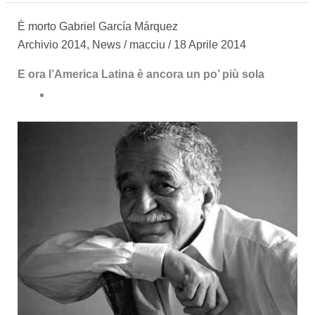
2018
È morto Gabriel García Márquez
Ricordando
Archivio 2014
,
News
/
macciu
/
18 Aprile 2014
Macondo
E ora l’America Latina è ancora un po’ più sola