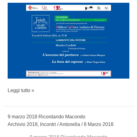
Labirinti
Leggi tutto »
del
potere
9 marzo 2018 Ricordando Macondo
Archivio 2018
,
Incontri
/
Antonella
/
8 Marzo 2018