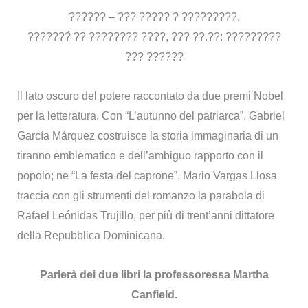
?????? – ??? ????? ? ?????????.
???????̀ ?? ???????? ????, ??? ??.??: ?????????
??? ??????
Il lato oscuro del potere raccontato da due premi Nobel
per la letteratura. Con “L’autunno del patriarca”, Gabriel
García Márquez costruisce la storia immaginaria di un
tiranno emblematico e dell’ambiguo rapporto con il
popolo; ne “La festa del caprone”, Mario Vargas Llosa
traccia con gli strumenti del romanzo la parabola di
Rafael Leónidas Trujillo, per più di trent’anni dittatore
della Repubblica Dominicana.
Parlerà dei due libri la professoressa Martha
Canfield.