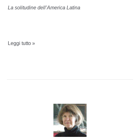
La solitudine dell’America Latina
È
Leggi tutto »
morto
Gabriel
García
Márquez