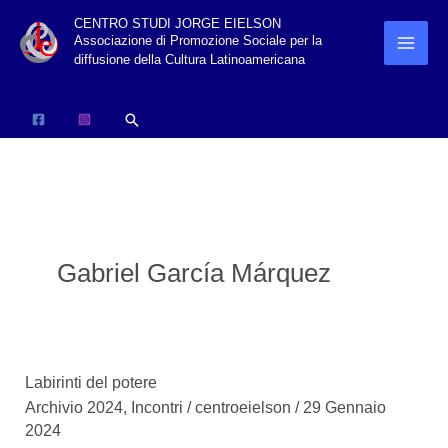
Vai
CENTRO STUDI JORGE EIELSON
Associazione di Promozione Sociale per la
al
diffusione della Cultura Latinoamericana
contenuto
Cerca
Gabriel García Márquez
Labirinti del potere
Archivio 2024
,
Incontri
/
centroeielson
/
29 Gennaio
2024