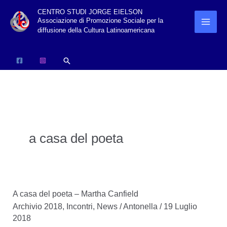
Vai
CENTRO STUDI JORGE EIELSON
Associazione di Promozione Sociale per la
al
diffusione della Cultura Latinoamericana
contenuto
Cerca
a casa del poeta
A casa del poeta – Martha Canfield
Archivio 2018
,
Incontri
,
News
/
Antonella
/
19 Luglio
2018