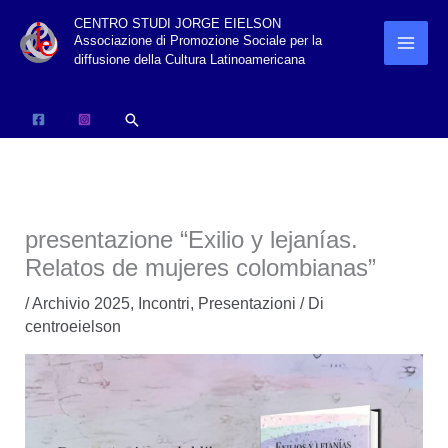
Vai
CENTRO STUDI JORGE EIELSON
Associazione di Promozione Sociale per la
al
diffusione della Cultura Latinoamericana
contenuto
Cerca
presentazione “Exilio y lejanías.
Relatos de mujeres colombianas”
/
Archivio 2025
,
Incontri
,
Presentazioni
/ Di
centroeielson