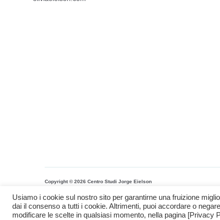
Copyright © 2026 Centro Studi Jorge Eielson
Sede operativa: Piazza Brunelleschi 4 50121 Firenze
Tel.: +39 347 5355
Usiamo i cookie sul nostro sito per garantirne una fruizione miglio
Powered by Giovanni Volante su tema Astra https://wpastra.com/
dai il consenso a tutti i cookie. Altrimenti, puoi accordare o negare
modificare le scelte in qualsiasi momento, nella pagina [Privacy 