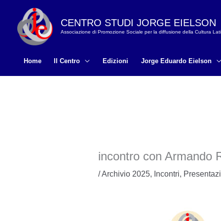
Vai
al
CENTRO STUDI JORGE EIELSON
Associazione di Promozione Sociale per la diffusione della Cultura La
contenuto
Home
Il Centro
Edizioni
Jorge Eduardo Eielson
incontro con Armando
/
Archivio 2025
,
Incontri
,
Presentazi