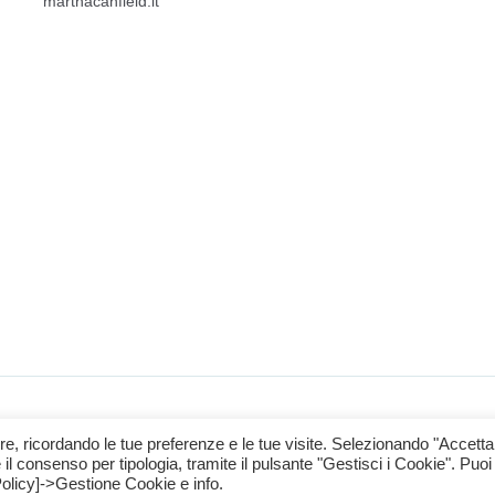
marthacanfield.it
504 Mail: info@centroeielson.com
re, ricordando le tue preferenze e le tue visite. Selezionando "Accetta t
 il consenso per tipologia, tramite il pulsante "Gestisci i Cookie". Puoi
Policy]->Gestione Cookie e info.