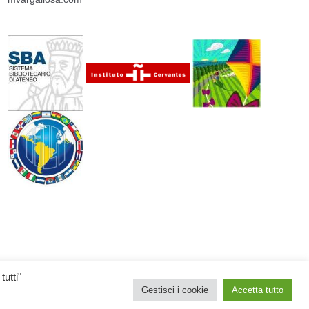
utti"
Gestisci i cookie
Accetta tutto