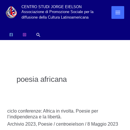
Vai
CENTRO STUDI JORGE EIELSON
Associazione di Promozione Sociale per la
al
diffusione della Cultura Latinoamericana
contenuto
Cerca
poesia africana
ciclo conferenze: Africa in rivolta. Poesie per
l’indipendenza e la libertà.
Archivio 2023
,
Poesie
/
centroeielson
/
8 Maggio 2023