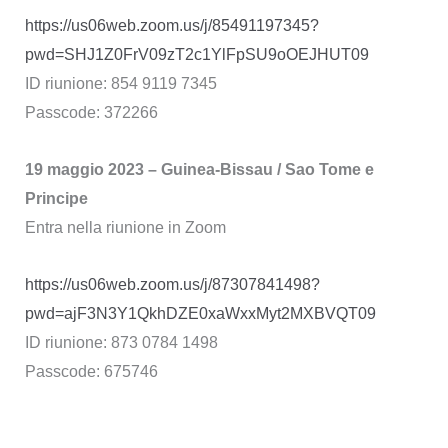
https://us06web.zoom.us/j/85491197345?
pwd=SHJ1Z0FrV09zT2c1YlFpSU9oOEJHUT09
ID riunione: 854 9119 7345
Passcode: 372266
19 maggio 2023 – Guinea-Bissau / Sao Tome e
Principe
Entra nella riunione in Zoom
https://us06web.zoom.us/j/87307841498?
pwd=ajF3N3Y1QkhDZE0xaWxxMyt2MXBVQT09
ID riunione: 873 0784 1498
Passcode: 675746