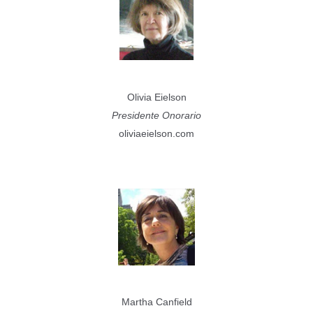
e
la
libertà.
Olivia Eielson
Presidente Onorario
oliviaeielson.com
Martha Canfield