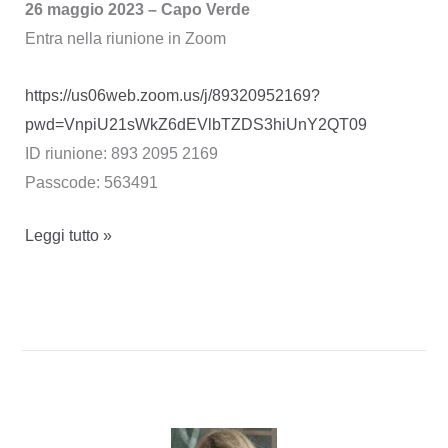
26 maggio 2023 – Capo Verde
Entra nella riunione in Zoom
https://us06web.zoom.us/j/89320952169?
pwd=VnpiU21sWkZ6dEVlbTZDS3hiUnY2QT09
ID riunione: 893 2095 2169
Passcode: 563491
ciclo
Leggi tutto »
conferenze:
Africa
in
rivolta.
Poesie
per
l’indipendenza