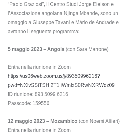
“Paolo Graziosi”, Il Centro Studi Jorge Eielson e
l’Associazione angolana Njinga Mbande, sono un
omaggio a Giuseppe Tavani e Mário de Andrade e
avranno il seguente programma:
5 maggio 2023
– Angola
(con Sara Marrone)
Entra nella riunione in Zoom
https://us06web.zoom.us/j/89350996216?
pwd=NXIvSStTSHI2T1liWmIxS0RwNXRWdz09
ID riunione: 893 5099 6216
Passcode: 159556
12 maggio 2023 –
Mozambico
(con Noemi Alfieri)
Entra nella riunione in Zoom