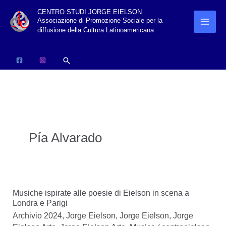
Vai
CENTRO STUDI JORGE EIELSON
Associazione di Promozione Sociale per la
al
diffusione della Cultura Latinoamericana
contenuto
Cerca
Pía Alvarado
Musiche ispirate alle poesie di Eielson in scena a
Londra e Parigi
Archivio 2024
,
Jorge Eielson
,
Jorge Eielson
,
Jorge