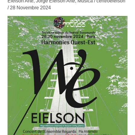
Eielson Arte
,
Jorge Eielson Arte
,
Musica
/
centroeielson
/
28 Novembre 2024