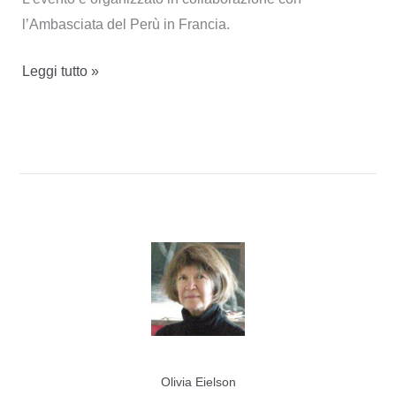
l’Ambasciata del Perù in Francia.
Musiche
Leggi tutto »
ispirate
alle
poesie
di
Eielson
in
scena
a
Londra
e
Parigi
Olivia Eielson