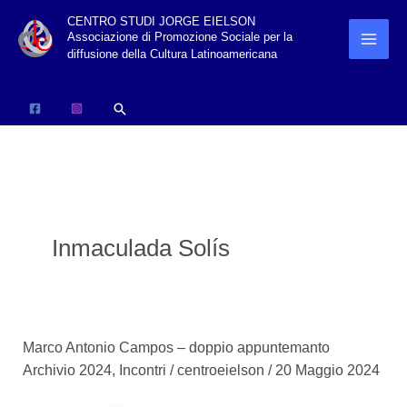
Vai
CENTRO STUDI JORGE EIELSON
Associazione di Promozione Sociale per la
al
diffusione della Cultura Latinoamericana
contenuto
Cerca
Inmaculada Solís
Marco Antonio Campos – doppio appuntemanto
Archivio 2024
,
Incontri
/
centroeielson
/
20 Maggio 2024