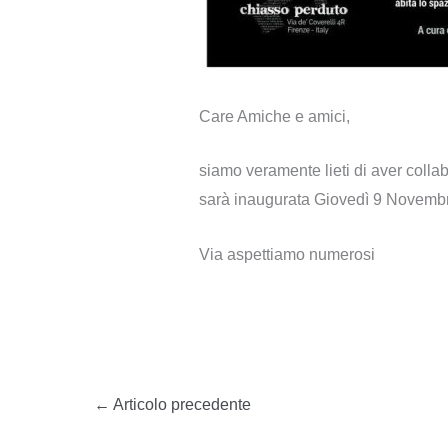
Care Amiche e amici,
siamo veramente lieti di aver colla
sarà inaugurata Giovedì 9 Novembre
Via aspettiamo numerosi
←
Articolo precedente