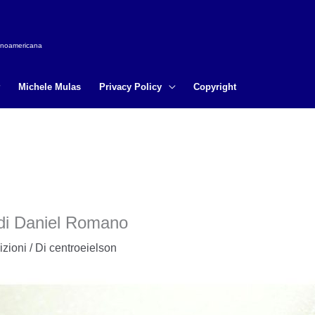
tinoamericana
Michele Mulas
Privacy Policy
Copyright
 di Daniel Romano
zioni
/ Di
centroeielson