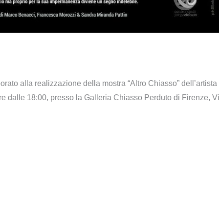
borato alla realizzazione della mostra “Altro Chiasso” dell’arti
 dalle 18:00, presso la Galleria Chiasso Perduto di Firenze, Vi