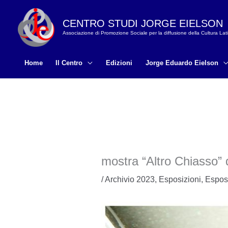
Vai
al
CENTRO STUDI JORGE EIELSON
Associazione di Promozione Sociale per la diffusione della Cultura La
contenuto
Home
Il Centro
Edizioni
Jorge Eduardo Eielson
mostra “Altro Chiasso”
/
Archivio 2023
,
Esposizioni
,
Esposi