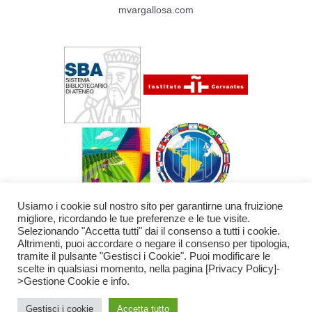
mvargallosa.com
Usiamo i cookie sul nostro sito per garantirne una fruizione
migliore, ricordando le tue preferenze e le tue visite.
Selezionando "Accetta tutti" dai il consenso a tutti i cookie.
Altrimenti, puoi accordare o negare il consenso per tipologia,
tramite il pulsante "Gestisci i Cookie". Puoi modificare le
scelte in qualsiasi momento, nella pagina [Privacy Policy]-
Copyright © 2026 Centro Studi Jorge Eielson
>Gestione Cookie e info.
Sede operativa: Piazza Brunelleschi 4 50121 Firenze
Tel.: +39 347
5355504 Mail: info@centroeielson.com
Gestisci i cookie
Accetta tutto