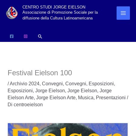
Vai
CENTRO STUDI JORGE EIELSON
Associazione di Promozione Sociale per la
al
diffusione della Cultura Latinoamericana
contenuto
Cerca
Festival Eielson 100
/
Archivio 2024
,
Convegni
,
Convegni
,
Esposizioni
,
Esposizioni
,
Jorge Eielson
,
Jorge Eielson
,
Jorge
Eielson Arte
,
Jorge Eielson Arte
,
Musica
,
Presentazioni
/
Di
centroeielson