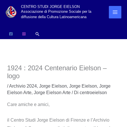
Vai
CENTRO STUDI JORGE EIELSON
Associazione di Promozione Sociale per la
al
diffusione della Cultura Latinoamericana
contenuto
Cerca
1924 : 2024 Centenario Eielson –
logo
/
Archivio 2024
,
Jorge Eielson
,
Jorge Eielson
,
Jorge
Eielson Arte
,
Jorge Eielson Arte
/ Di
centroeielson
Care amiche e amici,
il Centro Studi Jorge Eielson di Firenze e l’Archivio